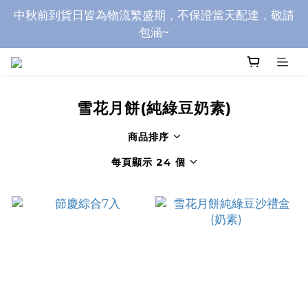
早鳥預購開始囉~~即日起至9/4(五)三種滿箱優惠or三
中秋前到貨日皆為物流繁盛期，不保證當天配達，敬請
萬九折
包涵~
早鳥預購開始囉~~即日起至9/4(五)三種滿箱優惠or三
萬九折
雪花月餅(純綠豆奶素)
商品排序
每頁顯示 24 個