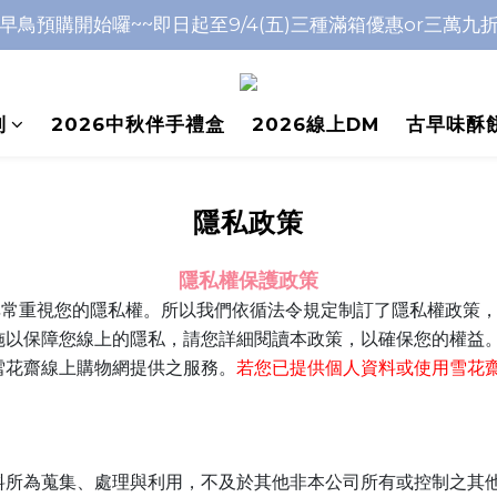
早鳥預購開始囉~~即日起至9/4(五)三種滿箱優惠or三萬九
早鳥預購開始囉~~即日起至9/4(五)三種滿箱優惠or三萬九
中秋前到貨日皆為物流繁盛期，不保證當天配達，敬請包涵
列
早鳥預購開始囉~~即日起至9/4(五)三種滿箱優惠or三萬九
2026中秋伴手禮盒
2026線上DM
古早味酥
隱私政策
隱私權保護政策
所以我們依循法令規定制訂了隱私權政策
.tw非常重視您的隱私權。
施以保障您線上的隱私，請您詳細閱讀本政策，以確保您的權益
雪花齋線上購物網提供之服務。
若您已提供個人資料或使用雪花
料所為蒐集、處理與利用，不及於其他非本公司所有或控制之其