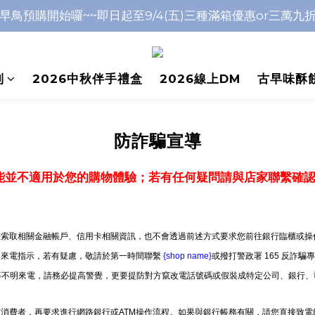
早鳥預購開始囉~~即日起至9/4(五)三種滿箱優惠or三萬九
早鳥預購開始囉~~即日起至9/4(五)三種滿箱優惠or三萬九
中秋前到貨日皆為物流繁盛期，不保證當天配達，敬請包涵
列
早鳥預購開始囉~~即日起至9/4(五)三種滿箱優惠or三萬九
2026中秋伴手禮盒
2026線上DM
古早味酥
防詐騙宣導
能並不適用於您的購物體驗；若有任何疑問請與店家聯繫確
索取相關金融帳戶、信用卡相關資訊，也不會透過前述方式要求您前往銀行臨櫃或操作
明來電指示，若有疑慮，敬請於第一時間聯繫
{shop name}
或撥打警政署 165 反詐騙
」等不明來電，請務必提高警覺，更要提防對方竄改電話號碼或假裝成特定公司、銀行、
消費者，再要求進行網路銀行或ATM操作流程。如果與銀行帳務有關，請您直接致