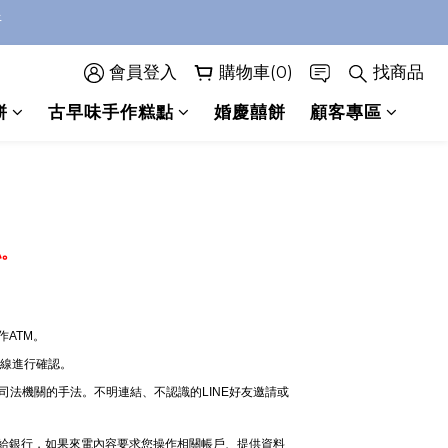
折
折
~
會員登入
購物車(0)
找商品
折
餅
古早味手作糕點
婚慶囍餅
顧客專區
認。
ATM。
專線進行確認。
司法機關的手法。不明連結、不認識的LINE好友邀請或
電給銀行，如果來電內容要求您操作相關帳戶、提供資料