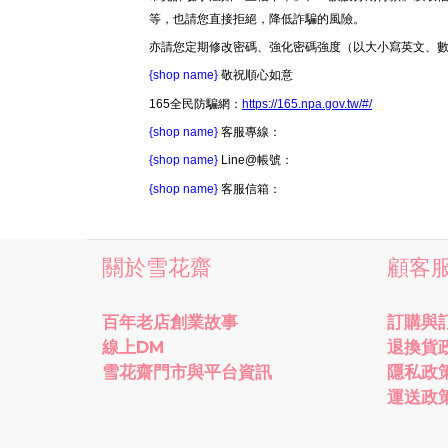
等，也請您直接拒絕，降低詐騙的風險。
亦請您定期修改密碼、強化密碼強度（以大小寫英文、
{shop name}
敬祝順心如意
165全民防騙網：
https://165.npa.gov.tw/#/
{shop name}
客服專線：
{shop name}
Line@帳號：
{shop name}
客服信箱：
關於雪花齋
顧客
百年老店創業故事
訂購與
線上DM
退換貨
雪花齋門市與平台資訊
隱私政
運送政