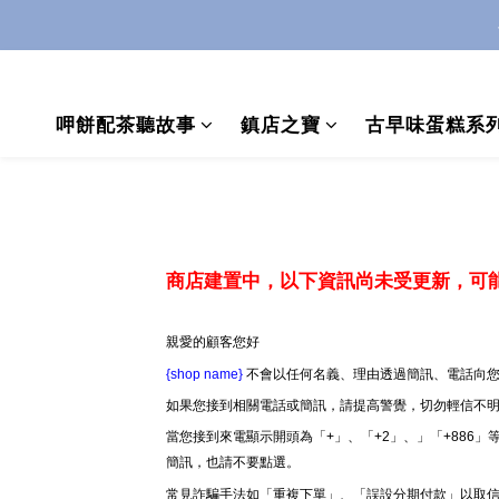
呷餅配茶聽故事
鎮店之寶
古早味蛋糕系
商店建置中，以下資訊尚未受更新，可
親愛的顧客您好
{shop name}
不會以任何名義、理由透過簡訊、電話向您
如果您接到相關電話或簡訊，請提高警覺，切勿輕信不
當您接到來電顯示開頭為「+」、「+2」、」「+886
簡訊，也請不要點選。
常見詐騙手法如「重複下單」、「誤設分期付款」以取信